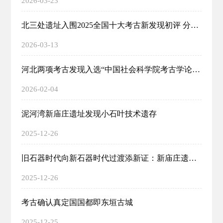
2026-03-23
北三处遗址入围2025全国十大考古新发现初评 分别是阳原新庙庄遗址、宣化郑家沟遗址、涞水富位遗址
2026-03-13
河北两项考古发现入选“中国社会科学院考古学论坛·2025年中国考古新成果”
2026-02-04
泥河湾新庙庄遗址发现小石叶技术遗存
2025-12-26
旧石器时代向新石器时代过渡添新证：新庙庄遗址发现数万年前热处理石料与装饰品
2025-12-26
考古确认真定国国都即东垣古城
2025-12-25