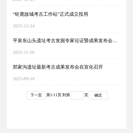
“钜鹿故城考古工作站”正式成立投用
2025-12-24
平泉东山头遗址考古发掘专家论证暨成果发布会举行 燕山北麓红山文化考古取得重要发现
2025-11-20
郑家沟遗址最新考古成果发布会在宣化召开
2025-09-10
第
1
/
11
页 到第
页
下一页
确定