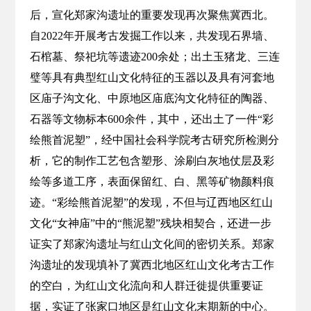
后，宣化郑家沟遗址的重要发现再次聚焦冀西北。
自2022年开展考古发掘工作以来，共发现石界墙、
石棺墓、祭祀坑等遗迹200余处；出土玉猪龙、三连
璧等具有典型红山文化特征的玉器以及具有河套地
区庙子沟文化、中原地区庙底沟文化特征的陶器、
石器等文物标本600余件，其中，还出土了一件“彩
绘熊首泥塑”，经中国社会科学院考古研究所检测分
析，它的制作工艺包含塑形、涂刷白灰地仗层及彩
绘等多道工序，表面保留红、白、黑等矿物颜料痕
迹。“彩绘熊首泥塑”的发现，不但与辽西地区红山
文化“女神庙”中的“熊泥塑”残块相契合，还进一步
证实了郑家沟遗址与红山文化间的密切关系。郑家
沟遗址的发现填补了冀西北地区红山文化考古工作
的空白，为红山文化流向和人群迁徙提供重要证
据，实证了张家口地区是红山文化末期新的中心。