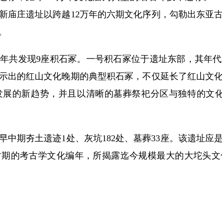
新庙庄遗址以跨越12万年的六期文化序列，勾勒出东亚
。
25年共发现9座积石冢。一号积石冢位于遗址东部，其年
示出的红山文化晚期的典型积石冢，不仅延长了红山文
发展的新趋势，并且以清晰的墓葬祭祀分区与独特的文化
早中期夯土遗迹1处、灰坑182处、墓葬33座。该遗址应
时期的考古学文化编年，所揭露迄今规模最大的大坨头文