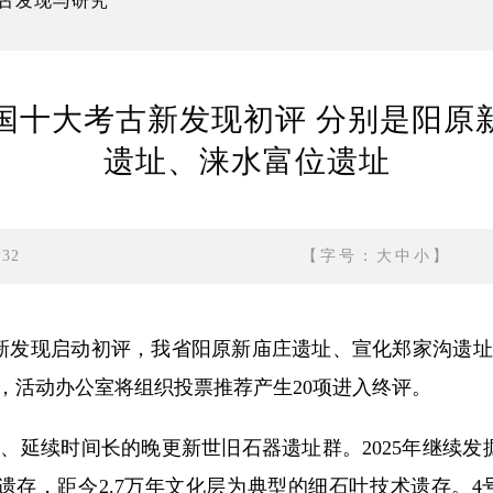
古发现与研究
全国十大考古新发现初评 分别是阳
遗址、涞水富位遗址
:32
【字号：
大
中
小
】
古新发现启动初评，我省阳原新庙庄遗址、宣化郑家沟遗
，活动办公室将组织投票推荐产生20项进入终评。
续时间长的晚更新世旧石器遗址群。2025年继续发掘4
存，距今2.7万年文化层为典型的细石叶技术遗存。4号地