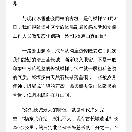
界。
与现代冰雪盛会同框的古垣，是何模样？4月24
日，我们跟随崇礼区文旅体局副局长杨东武和文保
工作人员做常态化踏勘，终“识得庐山真面目”。
一路翻山越岭，汽车从沟崖边惊险驶过，此次
我们踏勘的清三营长城，渐渐映入眼帘。不是一般
印象中青砖规整的长城模样，它生就一股粗犷苍劲
的气质。城墙多由天然石块错落垒砌，一些被岁月
侵蚀，坍塌成连绵的石垄，远远望去像山体隆起的
脊骨，低调地隐匿在群山间。
“崇礼长城最大的特色，就是朝代序列完
整。”杨东武介绍，崇礼不大，现存古长城遗址却长
250余公里，约占河北全省长城总长的十分之一。在