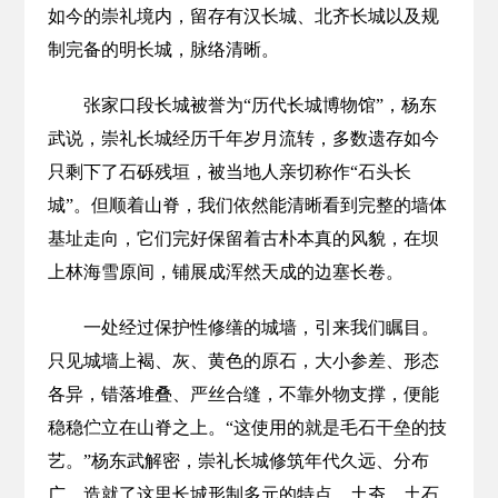
如今的崇礼境内，留存有汉长城、北齐长城以及规
制完备的明长城，脉络清晰。
张家口段长城被誉为“历代长城博物馆”，杨东
武说，崇礼长城经历千年岁月流转，多数遗存如今
只剩下了石砾残垣，被当地人亲切称作“石头长
城”。但顺着山脊，我们依然能清晰看到完整的墙体
基址走向，它们完好保留着古朴本真的风貌，在坝
上林海雪原间，铺展成浑然天成的边塞长卷。
一处经过保护性修缮的城墙，引来我们瞩目。
只见城墙上褐、灰、黄色的原石，大小参差、形态
各异，错落堆叠、严丝合缝，不靠外物支撑，便能
稳稳伫立在山脊之上。“这使用的就是毛石干垒的技
艺。”杨东武解密，崇礼长城修筑年代久远、分布
广，造就了这里长城形制多元的特点，土夯、土石