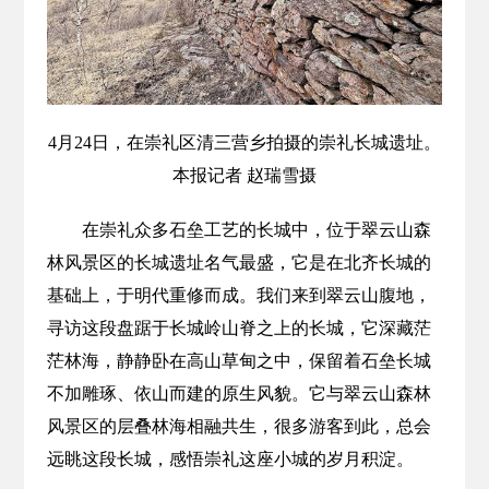
4月24日，在崇礼区清三营乡拍摄的崇礼长城遗址。
本报记者 赵瑞雪摄
在崇礼众多石垒工艺的长城中，位于翠云山森
林风景区的长城遗址名气最盛，它是在北齐长城的
基础上，于明代重修而成。我们来到翠云山腹地，
寻访这段盘踞于长城岭山脊之上的长城，它深藏茫
茫林海，静静卧在高山草甸之中，保留着石垒长城
不加雕琢、依山而建的原生风貌。它与翠云山森林
风景区的层叠林海相融共生，很多游客到此，总会
远眺这段长城，感悟崇礼这座小城的岁月积淀。