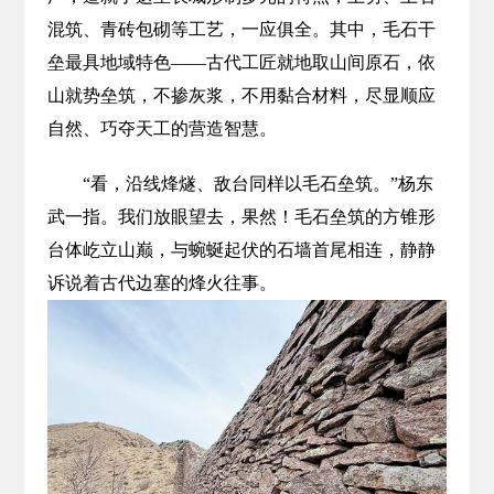
混筑、青砖包砌等工艺，一应俱全。其中，毛石干
垒最具地域特色——古代工匠就地取山间原石，依
山就势垒筑，不掺灰浆，不用黏合材料，尽显顺应
自然、巧夺天工的营造智慧。
“看，沿线烽燧、敌台同样以毛石垒筑。”杨东
武一指。我们放眼望去，果然！毛石垒筑的方锥形
台体屹立山巅，与蜿蜒起伏的石墙首尾相连，静静
诉说着古代边塞的烽火往事。