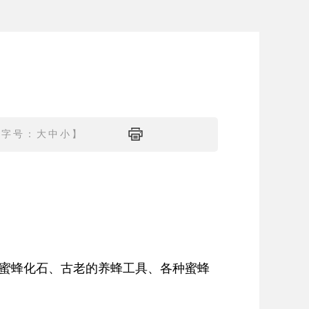
【字号：
大
中
小
】
蜜蜂化石、古老的养蜂工具、各种蜜蜂