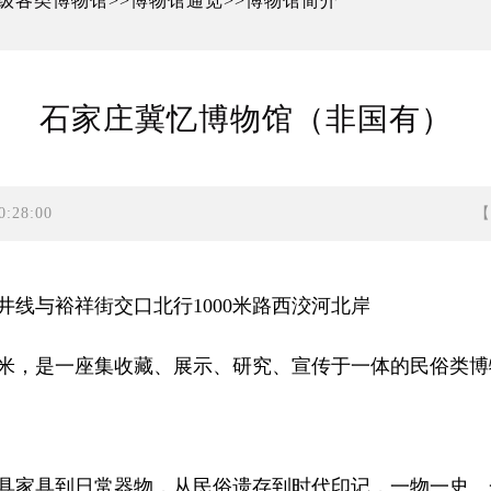
级各类博物馆
博物馆通览
博物馆简介
>>
>>
石家庄冀忆博物馆（非国有）
:28:00
线与裕祥街交口北行1000米路西洨河北岸
平方米，是一座集收藏、展示、研究、宣传于一体的民俗类
具家具到日常器物，从民俗遗存到时代印记，一物一史、