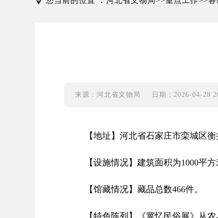
您当前的位置 ：
河北省文物局
重点工作
各
>>
>>
来源：河北省文物局
日期：2026-04-28 20
【地址】河北省石家庄市栾城区衡井
【设施情况】建筑面积为1000
【馆藏情况】藏品总数466件。
【特色陈列】《冀忆民俗展》从农