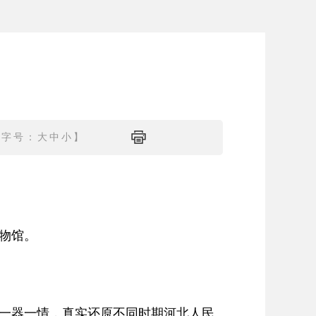
【字号：
大
中
小
】
博物馆。
一器一情，真实还原不同时期河北人民