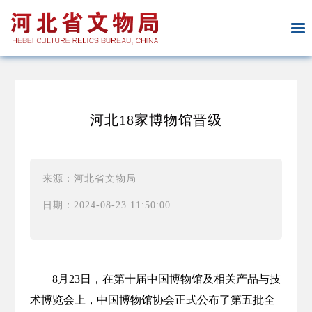
河北18家博物馆晋级
来源：河北省文物局
日期：2024-08-23 11:50:00
8月23日，在第十届中国博物馆及相关产品与技
术博览会上，中国博物馆协会正式公布了第五批全