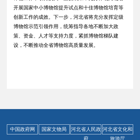
开展国家中小博物馆提升试点和十佳博物馆培育等
创新工作的成效。下一步，河北省将充分发挥定级
博物馆示范引领作用，统筹指导各地不断加大政
策、资金、人才等支持力度，紧抓博物馆梯队建
设，不断推动全省博物馆高质量发展。
中国政府网
国家文物局
河北省人民政
河北省文化和
府
旅游厅