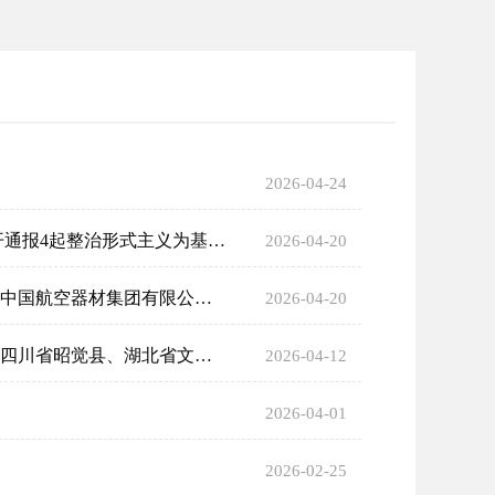
2026-04-24
中央层面整治形式主义为基层减负专项工作 机制办公室 中央纪委办公厅 公开通报4起整治形式主义为基层减负 典型问题
2026-04-20
中央层面树立和践行正确政绩观学习教育工作专班 中央纪委办公厅 公开通报中国航空器材集团有限公司任宇、赵保辉等政绩观扭曲错位、欺瞒组织、侵害群众利益等问题
2026-04-20
中央层面树立和践行正确政绩观学习教育工作专班 中央纪委办公厅 公开通报四川省昭觉县、湖北省文化和旅游厅及湖北艺术职业学院 政绩观存在偏差、不顾实际使用财政资金问题
2026-04-12
2026-04-01
2026-02-25