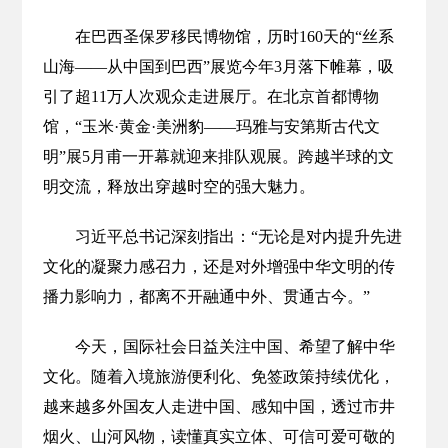
在巴西圣保罗移民博物馆，历时160天的“丝系
山海——从中国到巴西”展览今年3月落下帷幕，吸
引了超11万人次观众走进展厅。在北京首都博物
馆，“玉米·黄金·美洲豹——玛雅与安第斯古代文
明”展5月甫一开幕就迎来排队观展。跨越半球的文
明交流，释放出穿越时空的强大魅力。
习近平总书记深刻指出：“无论是对内提升先进
文化的凝聚力感召力，还是对外增强中华文明的传
播力影响力，都离不开融通中外、贯通古今。”
今天，国际社会日益关注中国、希望了解中华
文化。随着入境旅游便利化、免签政策持续优化，
越来越多外国友人走进中国、感知中国，透过市井
烟火、山河风物，读懂真实立体、可信可爱可敬的