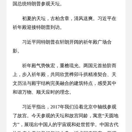
国总统特朗普参观天坛。
初夏的天坛，古柏含章，清风送爽。习近平在
祈年殿迎接特朗普到访。
习近平同特朗普在轩朗开阔的祈年殿广场合
影。
祈年殿气势恢宏，重檐琉光。两国元首拾阶而
上，步入祈年殿，共同欣赏榫卯斗拱精准契合、天
文历法与殿宇结构完美融合的建筑特点，感受其中
和谐万物、顺天应时的理念。
习近平指出，2017年我们沿着北京中轴线参观
了故宫。今天参观的天坛和故宫同龄，寓意“天圆地
方”，展现出中国人的宇宙观和处世哲学。中国古代