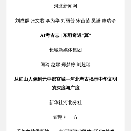
河北新闻网
刘成群 张文君 李为华 刘丽普 宋苗苗 吴潇 康瑞珍
AI考古志 | 东垣奇遇“冀”
长城新媒体集团
闫玲 赵娜 郑梦婷 刘超瑞
从红山人像到元中都宫城—河北考古揭示中华文明
的深度与广度
新华社河北分社
翟翔 杜一方