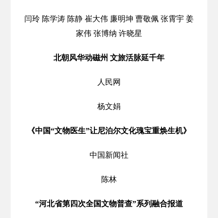
闫玲 陈学涛 陈静 崔大伟 廉明坤 曹敬佩 张霄宇 姜
家伟 张博纳 许晓星
北朝风华动磁州 文旅活脉延千年
人民网
杨文娟
《中国“文物医生”让尼泊尔文化瑰宝重焕生机》
中国新闻社
陈林
“河北省第四次全国文物普查”系列融合报道