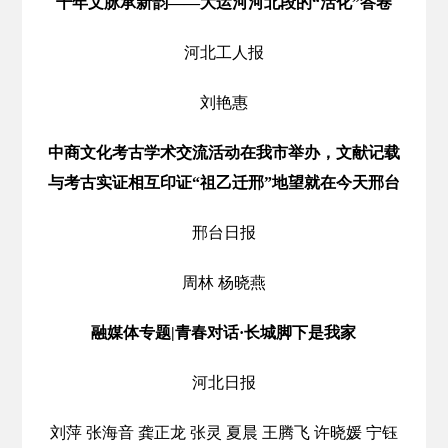
千年文脉承新韵——大运河河北段的“活化”答卷
河北工人报
刘艳惠
中商文化考古学术交流活动在我市举办，文献记载
与考古实证相互印证“祖乙迁邢”地望就在今天邢台
邢台日报
周林 杨晓燕
融媒体专题|青春对话·长城脚下是我家
河北日报
刘萍 张海音 龚正龙 张灵 夏晨 王腾飞 许晓媛 宁钰