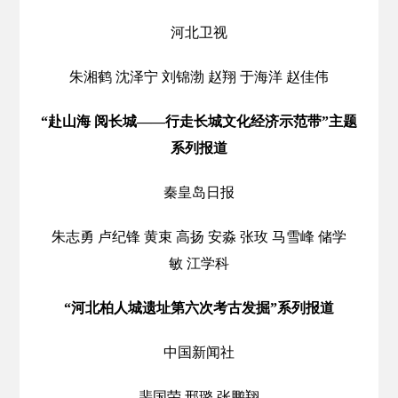
河北卫视
朱湘鹤 沈泽宁 刘锦渤 赵翔 于海洋 赵佳伟
“赴山海 阅长城——行走长城文化经济示范带”主题
系列报道
秦皇岛日报
朱志勇 卢纪锋 黄束 高扬 安淼 张玫 马雪峰 储学
敏 江学科
“河北柏人城遗址第六次考古发掘”系列报道
中国新闻社
裴国荣 邢璐 张鹏翔