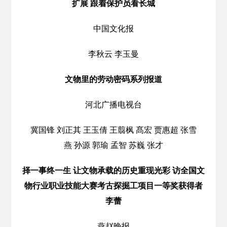
扩展 跟着保护员看长城
中国文化报
李秋云 李玉曼
文物里的劳动密码系列报道
河北广播电视台
冀国锋 刘正其 王玉倩 王翦枫 髙宏 贾惠超 张雪
燕 孙源 郭瑜 孟智 苏巍 张才
择一事终一生 让文物承载的历史重现光彩 访全国文
物行业职业技能大赛考古探掘工项目一等奖获得者
李蕾
燕赵晚报