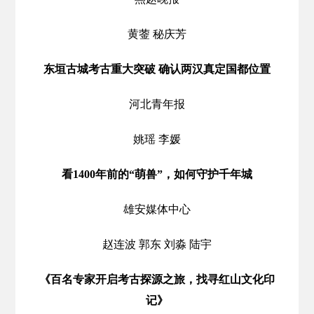
黄蓥 秘庆芳
东垣古城考古重大突破 确认两汉真定国都位置
河北青年报
姚瑶 李媛
看1400年前的“萌兽”，如何守护千年城
雄安媒体中心
赵连波 郭东 刘淼 陆宇
《百名专家开启考古探源之旅，找寻红山文化印
记》