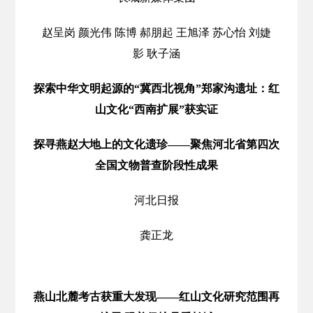
赵呈岗 颜光伟 陈博 郝朋起 王旭泽 苏心怡 刘婕
影 耿子涵
探索中华文明起源的“冀西北视角”郑家沟遗址：红
山文化“西南扩展”获实证
探寻燕赵大地上的文化遗珍——聚焦河北省第四次
全国文物普查阶段性成果
河北日报
龚正龙
燕山北麓考古获重大发现——红山文化研究范围再