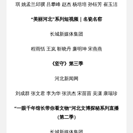
琪 姚孟兰邱骥 吕攀峰 赵杰 杨培培 孙钰芳 崔玉洁
“美丽河北”系列短视频｜名瓷名窑
长城新媒体集团
程雨恬 王岚 靳晓丹 廉明坤 宋燕燕
《坚守》第三季
河北新闻网
刘成群 张文君 李为华 张洪杰 宋苗苗 吴潇 康瑞珍
“一眼千年馆长带你看文物”河北文博探秘系列直播
（第二季）
长城新媒体集团