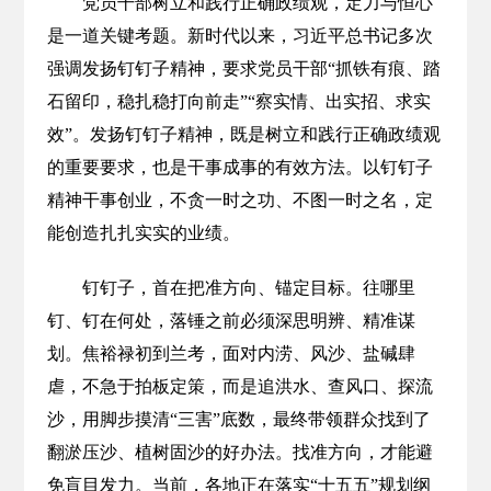
党员干部树立和践行正确政绩观，定力与恒心
是一道关键考题。新时代以来，习近平总书记多次
强调发扬钉钉子精神，要求党员干部“抓铁有痕、踏
石留印，稳扎稳打向前走”“察实情、出实招、求实
效”。发扬钉钉子精神，既是树立和践行正确政绩观
的重要要求，也是干事成事的有效方法。以钉钉子
精神干事创业，不贪一时之功、不图一时之名，定
能创造扎扎实实的业绩。
钉钉子，首在把准方向、锚定目标。往哪里
钉、钉在何处，落锤之前必须深思明辨、精准谋
划。焦裕禄初到兰考，面对内涝、风沙、盐碱肆
虐，不急于拍板定策，而是追洪水、查风口、探流
沙，用脚步摸清“三害”底数，最终带领群众找到了
翻淤压沙、植树固沙的好办法。找准方向，才能避
免盲目发力。当前，各地正在落实“十五五”规划纲