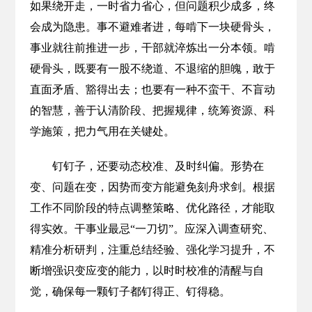
如果绕开走，一时省力省心，但问题积少成多，终
会成为隐患。事不避难者进，每啃下一块硬骨头，
事业就往前推进一步，干部就淬炼出一分本领。啃
硬骨头，既要有一股不绕道、不退缩的胆魄，敢于
直面矛盾、豁得出去；也要有一种不蛮干、不盲动
的智慧，善于认清阶段、把握规律，统筹资源、科
学施策，把力气用在关键处。
钉钉子，还要动态校准、及时纠偏。形势在
变、问题在变，因势而变方能避免刻舟求剑。根据
工作不同阶段的特点调整策略、优化路径，才能取
得实效。干事业最忌“一刀切”。应深入调查研究、
精准分析研判，注重总结经验、强化学习提升，不
断增强识变应变的能力，以时时校准的清醒与自
觉，确保每一颗钉子都钉得正、钉得稳。