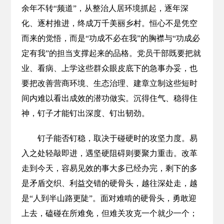
余年不转“频道”，从整治人居环境抓起，逐年深
化、逐村推进，终成万千美丽乡村。恒心不是凭空
而来的觉悟，而是“功成不必在我”的胸襟与“功成必
定有我”的担当支撑起来的品格。党员干部既要把就
业、看病、上学这些群众眼皮底下的急事办妥，也
要把改善营商环境、生态治理、建章立制这些短时
间内难以看出成效的潜功做实。沉得住气、稳得住
神，钉子才能钉出深度、钉出韧劲。
钉子能否钉稳，取决于碰硬时的攻坚力度。易
入之处轻敲即进，遇坚硬阻碍则要聚力重击。改革
走到今天，容易见效的事大多已经办完，剩下的多
是矛盾交织、利益交错的硬骨头，越往深处走，越
是“人到半山路更陡”。面对难啃的硬骨头，勇敢迎
上去，磕碰在所难免，但难关攻克一个就少一个；