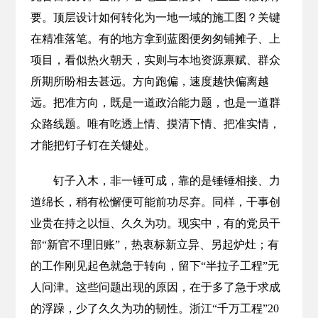
要。顶层设计如何转化为一地一域的施工图？关键
在精准落笔。有的地方拿到蓝图便匆匆铺摊子、上
项目，看似热火朝天，实则与本地资源禀赋、群众
所期所盼相去甚远。方向跑偏，速度越快偏离越
远。把准方向，既是一道政治能力题，也是一道群
众路线题。唯有吃透上情、摸清下情、把准实情，
才能把钉子钉在关键处。
钉子入木，非一锤可成，靠的是锤锤相接、力
道绵长，稍有松懈便可能前功尽弃。同样，干事创
业贵在持之以恒、久久为功。现实中，有的党员干
部“新官不理旧账”，热衷标新立异、另起炉灶；有
的工作刚见起色就急于转向，留下“半拉子工程”无
人问津。这些问题出现的原因，在于多了急于求成
的浮躁，少了久久为功的韧性。浙江“千万工程”20