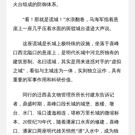
火台组成的防御体系。
“看！那就是谎城！”水浪翻卷，马海军指着悬
崖上一座几乎压着水面的斑驳城台遗迹大声说。
这座谎城是长城上极特殊的设施，坐落于喜峰
口西北隘口的悬崖上，是明代长城中河北所独有的
建筑形制。名曰谎城，其实是用来迷惑对手的“虚拟
之城”，看似与主城连为一体，实则独立运作，具有
重要的军事作用和科研价值。
同行的迁西县文物管理所所长付建东告诉记
者，鼎盛时期，喜峰口段长城的城堡、敌楼、墩
台、水门、垛口逶迤相连，堪称万里长城的微缩标
本。20世纪70年代，随着潘家口水库的修建，喜峰
口、潘家口两座明代雄关悄然“潜”入水中，成为独