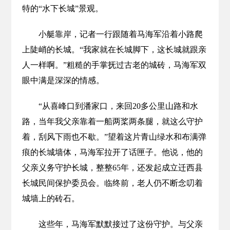
特的“水下长城”景观。
小艇靠岸，记者一行跟随着马海军沿着小路爬
上陡峭的长城。“我家就在长城脚下，这长城就跟亲
人一样啊。”粗糙的手掌抚过古老的城砖，马海军双
眼中满是深深的情感。
“从喜峰口到潘家口，来回20多公里山路和水
路，当年我父亲靠着一船两桨两条腿，就这么守护
着，刮风下雨也不歇。”望着这片青山绿水和布满弹
痕的长城墙体，马海军拉开了话匣子。他说，他的
父亲义务守护长城，整整65年，还发起成立迁西县
长城民间保护委员会。临终前，老人仍不断念叨着
城墙上的砖石。
这些年，马海军默默接过了这份守护。与父亲