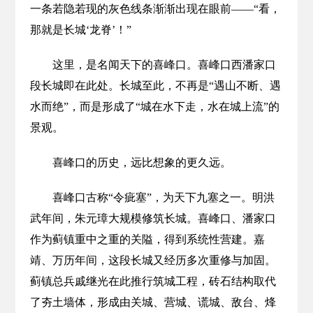
一条若隐若现的灰色线条渐渐出现在眼前——“看，
那就是长城‘龙脊’！”
这里，是名闻天下的喜峰口。喜峰口西潘家口
段长城即在此处。长城至此，不再是“遇山不断、遇
水而绝”，而是形成了“城在水下走，水在城上流”的
景观。
喜峰口的历史，远比想象的更久远。
喜峰口古称“令疵塞”，为天下九塞之一。明洪
武年间，朱元璋大规模修筑长城。喜峰口、潘家口
作为蓟镇重中之重的关隘，得到系统性营建。嘉
靖、万历年间，这段长城又经历多次重修与加固。
蓟镇总兵戚继光在此推行筑城工程，砖石结构取代
了夯土墙体，形成由关城、营城、谎城、敌台、烽