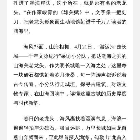
扎进了渤海岸边，这个所在，就是那有名的老龙
头。”在作家峻青的《雄关赋》中，文字像一把刻
刀，把老龙头形象而生动地镌刻进千千万万读者的
脑海里。
海风扑面，山海相拥。4月21日，“游运河·走长
城——千年文脉纪行”采访小分队，抵达渤海之滨的
山海关老龙头。作为明长城唯一入海之处，这里每
一块砖石都镌刻着岁月沧桑，每一阵涛声都诉说着
古今传奇。小分队行走城垣、探寻古建筑、对话文
物专家，在山海回响中，读懂这座古城的历史厚度
与时代新韵。
春日的老龙头，海风裹挟着湿润气息，海浪一
遍遍轻拍岸边礁石。极目远眺，万里长城如巨龙自
燕山奔腾而来，至此昂首探入渤海，勾勒出“龙首入