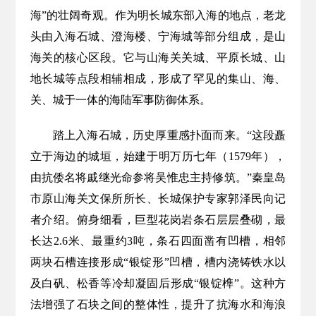
海”的壮阔奇观。作为明长城东部入海的地点，老龙
头由入海石城、澄海楼、宁海城等部分组成，是山
海关的核心区段。它与山海关关城、平原长城、山
地长城等点段相辅相成，形成了罕见的集山、海、
关、城于一体的海陆军事防御体系。
踏上入海石城，历史厚重感扑面而来。“这段矗
立于海边的城垣，始建于明万历七年（1579年），
由抗倭名将戚继光命参将吴惟忠主持修筑。”秦皇岛
市原山海关文保所所长、长城保护专家郭泽民向记
者介绍。俯身细看，巨型花岗岩条石层层叠砌，最
长达2.6米、最重约3吨，条石四面凿有凹槽，相邻
两块石槽连接形成“银锭形”凹槽，槽内浇铸铁水以
及白矾、松香等冷却凝固后形成“银锭榫”。这种方
法增强了石块之间的整体性，提升了抗海水和海浪