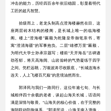
冲击的能力，历经四百余年依旧稳固，彰显着明代
工匠的超凡智慧。
拾级而上，老龙头制高点澄海楼赫然在目。这
座两层砖木结构的楼阁，是长城上唯一的临海楼
阁。楼上“澄海楼”匾额为乾隆皇帝御笔亲书，寄
寓“澄清海疆”的军事抱负。二层“雄襟万里”匾额，
为明代大学士孙承宗题写；楼前“天开海岳”古碑遒
劲苍郁，将天高海阔、山岩耸峙的气势凝练于四字
之间。凭栏远眺，万顷波涛尽收眼底，“长城连海水
连天，人上飞楼百尺巅”的意境油然而生。
郭泽民与我们一路同行。这位年逾七旬、与长
城相伴四十余载的老者，谈起山海关长城，话语间
满是深情与敬畏。“山海关的核心价值，在于完整的
海陆联动防御体系。”郭泽民说，山海关南入渤海，