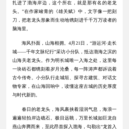
扎进了渤海岸边，这个所在，就是那有名的老龙
头。”在作家峻青的《雄关赋》中，文字像一把刻
刀，把老龙头形象而生动地镌刻进千千万万读者的
脑海里。
海风扑面，山海相拥。4月21日，“游运河·走长
城——千年文脉纪行”采访小分队，抵达渤海之滨的
山海关老龙头。作为明长城唯一入海之处，这里每
一块砖石都镌刻着岁月沧桑，每一阵涛声都诉说着
古今传奇。小分队行走城垣、探寻古建筑、对话文
物专家，在山海回响中，读懂这座古城的历史厚度
与时代新韵。
春日的老龙头，海风裹挟着湿润气息，海浪一
遍遍轻拍岸边礁石。极目远眺，万里长城如巨龙自
燕山奔腾而来，至此昂首探入渤海，勾勒出“龙首入