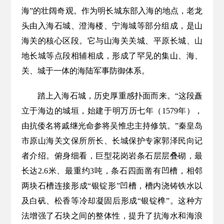
海”的壮阔奇观。作为明长城东部入海的地点，老龙
头由入海石城、澄海楼、宁海城等部分组成，是山
海关的核心区段。它与山海关关城、平原长城、山
地长城等点段相辅相成，形成了罕见的集山、海、
关、城于一体的海陆军事防御体系。
踏上入海石城，历史厚重感扑面而来。“这段矗
立于海边的城垣，始建于明万历七年（1579年），
由抗倭名将戚继光命参将吴惟忠主持修筑。”秦皇岛
市原山海关文保所所长、长城保护专家郭泽民向记
者介绍。俯身细看，巨型花岗岩条石层层叠砌，最
长达2.6米、最重约3吨，条石四面凿有凹槽，相邻
两块石槽连接形成“银锭形”凹槽，槽内浇铸铁水以
及白矾、松香等冷却凝固后形成“银锭榫”。这种方
法增强了石块之间的整体性，提升了抗海水和海浪