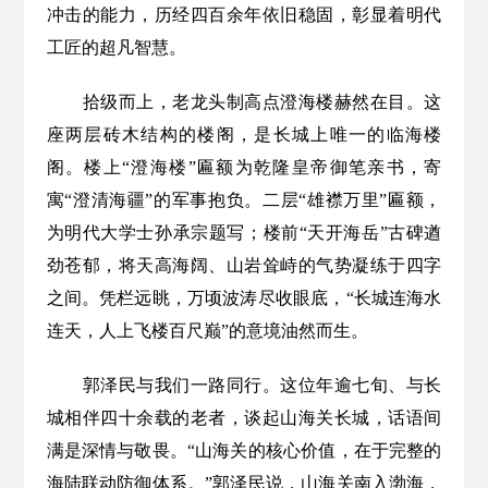
冲击的能力，历经四百余年依旧稳固，彰显着明代
工匠的超凡智慧。
拾级而上，老龙头制高点澄海楼赫然在目。这
座两层砖木结构的楼阁，是长城上唯一的临海楼
阁。楼上“澄海楼”匾额为乾隆皇帝御笔亲书，寄
寓“澄清海疆”的军事抱负。二层“雄襟万里”匾额，
为明代大学士孙承宗题写；楼前“天开海岳”古碑遒
劲苍郁，将天高海阔、山岩耸峙的气势凝练于四字
之间。凭栏远眺，万顷波涛尽收眼底，“长城连海水
连天，人上飞楼百尺巅”的意境油然而生。
郭泽民与我们一路同行。这位年逾七旬、与长
城相伴四十余载的老者，谈起山海关长城，话语间
满是深情与敬畏。“山海关的核心价值，在于完整的
海陆联动防御体系。”郭泽民说，山海关南入渤海，