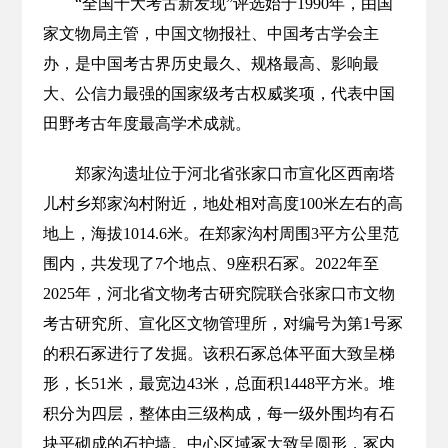
“全国十大考古新发现”评选始于1990年，由国
家文物局主管，中国文物报社、中国考古学会主
办，是中国考古界历史最久、规格最高、影响最
大、公信力最强的国家级考古权威奖项，代表中国
田野考古年度最高学术成就。
郑家沟遗址位于河北省张家口市宣化区西南塔
儿村乡郑家沟村附近，地处相对高度100米左右的高
地上，海拔1014.6米。在郑家沟村周围3平方公里范
围内，共发现了7个地点、9座积石冢。2022年至
2025年，河北省文物考古研究院联合张家口市文物
考古研究所、宣化区文物管理所，对编号为第1号冢
的积石冢进行了发掘。该积石冢总体平面大致呈梯
形，长51米，最宽边43米，总面积1448平方米。堆
积分为四层，整体由三级构成，每一级外围均有石
块平砌成的石护墙。中心区域冢大致呈圆形，冢内