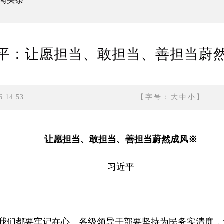
闻头条
平：让愿担当、敢担当、善担当蔚
:14:53
【字号：
大
中
小
】
让愿担当、敢担当、善担当蔚然成风※
习近平
我们都要牢记在心。各级领导干部要坚持为民务实清廉，