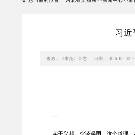
您当前的位置 ：
河北省文物局
新闻中心
新
>>
>>
习近
来源：《求是》杂志
日期：2026-03-02 16
一
实干兴邦，空谈误国。这个道理，