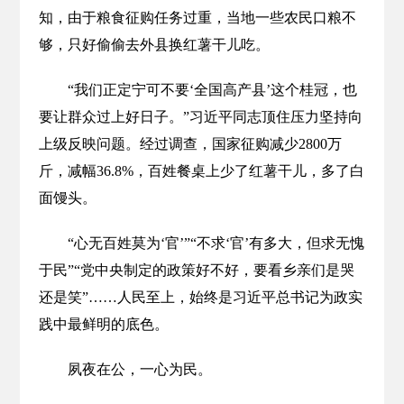
知，由于粮食征购任务过重，当地一些农民口粮不
够，只好偷偷去外县换红薯干儿吃。
“我们正定宁可不要‘全国高产县’这个桂冠，也
要让群众过上好日子。”习近平同志顶住压力坚持向
上级反映问题。经过调查，国家征购减少2800万
斤，减幅36.8%，百姓餐桌上少了红薯干儿，多了白
面馒头。
“心无百姓莫为‘官’”“不求‘官’有多大，但求无愧
于民”“党中央制定的政策好不好，要看乡亲们是哭
还是笑”……人民至上，始终是习近平总书记为政实
践中最鲜明的底色。
夙夜在公，一心为民。