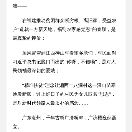
准——
在福建推动贫困群众断穷根、离旧家，受益农
户“造就一方新天地，福到农家感党恩”的春联，是
最真挚的评价；
顶风冒雪到江西神山村看望乡亲们，村民面对
习近平总书记脱口而出的“你呀，不错嘞”，是对人
民领袖最深切的爱戴；
“精准扶贫”理念让湘西十八洞村这一深山苗寨
焕发新颜，过上好日子的村民为女儿取名“思恩”，
是对新时代领路人最质朴的感念……
广东潮州，千年古桥广济桥畔，广济楼巍然矗
立。