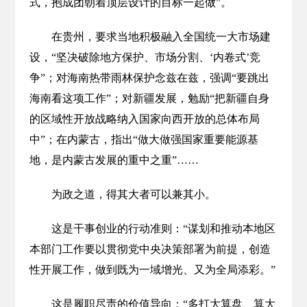
式，抱成团朝着顶层设计的目标一起做”。
在贵州，要求当地积极融入全国统一大市场建
设，“坚决破除地方保护、市场分割、‘内卷式’竞
争”；对海南热带雨林保护念兹在兹，强调“要跳出
海南看这项工作”；对新疆发展，勉励“把新疆自身
的区域性开放战略纳入国家向西开放的总体布局
中”；在内蒙古，指出“做大做强国家重要能源基
地，是内蒙古发展的重中之重”……
为政之道，得其大者可以兼其小。
这是干事创业的行动准则：“谋划和推动本地区
本部门工作要以贯彻党中央决策部署为前提，创造
性开展工作，做到既为一域增光、又为全局添彩。”
这是履职尽责的价值导向：“多打大算盘、算大