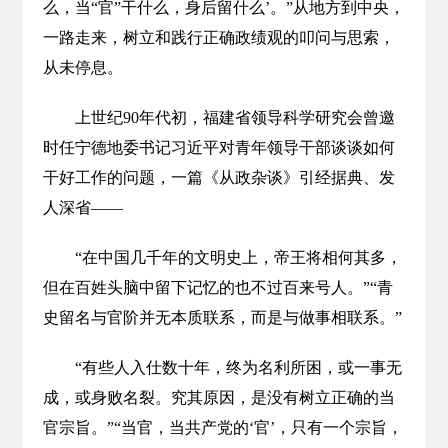
么，当“官”干什么，身后留什么’。”从地方到中央，
一路走来，树立和践行正确政绩观的叩问与思索，
从未停息。
上世纪90年代初，福建省领导科学研究会曾邀
时任宁德地委书记习近平对青年领导干部谈谈如何
干好工作的问题，一篇《从政杂谈》引经据典、发
人深省——
“在中国几千年的文明史上，帝王将相何其多，
但在百姓头脑中留下记忆的也不过百来号人。”“青
史留名与官阶并无本质联系，而是与做事相联系。”
“有些人入仕数十年，终为名利所困，或一事无
成，或身败名裂。究其原因，是没有树立正确的当
官宗旨。”“当官，当共产党的‘官’，只有一个宗旨，