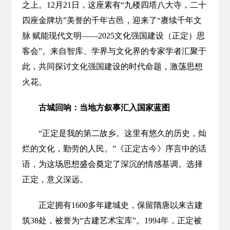
之上。12月21日，这座素有“九楼四塔八大寺，二十
四座金牌坊”美誉的千年古邑，迎来了“赓续千年文
脉 赋能现代文明——2025文化强国建设（正定）思
客会”。来自智库、学界与文化界的专家学者汇聚于
此，共同探讨文化强国建设的时代命题，激荡思想
火花。
古城回响：当地方叙事汇入国家蓝图
“正定是我的第二故乡。这里有悠久的历史，灿
烂的文化，勤劳的人民。”《正定古今》序言中的话
语，为这场思想盛会奠定了深沉的情感基调。选择
正定，意义深远。
正定拥有1600多年建城史，保留隋唐以来古建
筑38处，被誉为“古建艺术宝库”。1994年，正定被