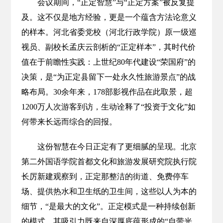
会议期间，“正定智慧”与“正定方案”被反复提
及。这不仅是地方经验，更是一个蕴含方法论意义
的样本。河北省委党校（河北行政学院）原一级巡
视员、副校长孟庆云剖析的“正定样本”，其时代价
值在于前瞻性实践：上世纪80年代建设“荣国府”的
决策，是“为正定县留下一处永久性旅游景点”的战
略布局。30余年来，178部影视作品在此取景，超
1200万人次游客到访，生动诠释了“投资于文化”如
何带来长远而综合的回报。
这份智慧在今日正定有了更细腻的呈现。北京
第二外国语学院首都文化和旅游发展研究院执行院
长厉新建观察到，正定那整洁的街道、免费停车
场、提供热水和卫生纸的卫生间，这些以人为本的
细节，“是最大的文化”。正定模式是一种持续创新
的模式，其吸引力既来自深厚底蕴形成的“自带光