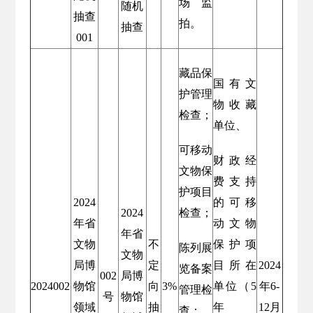
场监
随机
抽查
拍。
抽查
001
藏品保
国有文
护管理
物收藏
检查；
单位、
可移动
财政经
文物保
费支持
护项目
2024
的可移
2024
检查；
年省
动文物
年省
文物
不
保护项
陈列展
文物
局博
定
目所在
2024
览备案
002
局博
2024002
物馆
向
3%
单位（5
年6-
管理检
号
物馆
领域
抽
年
12月
查；