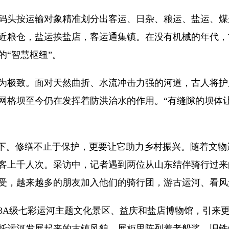
头按运输对象精准划分出客运、日杂、粮运、盐运、煤
近粮仓，盐运挨盐店，客运通集镇。在没有机械的年代，
“智慧枢纽”。
极致。面对天然曲折、水流冲击力强的河道，古人将护岸
网格坝至今仍在发挥着防洪治水的作用。“有缝隙的坝体
下。修缮不止于保护，更要让它助力乡村振兴。随着文物
客上千人次。采访中，记者遇到两位从山东结伴骑行过来
受，越来越多的朋友加入他们的骑行团，游古运河、看风
A级七彩运河主题文化景区、益庆和盐店博物馆，引来更
托运河发展起来的古镇风貌。展柜里陈列着老船桨、旧铁