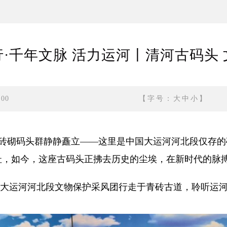
·千年文脉 活力运河丨清河古码头
:00
【字号：
大
中
小
】
砌码头群静静矗立——这里是中国大运河河北段仅存的砖
址，如今，这座古码头正拂去历史的尘埃，在新时代的脉
大运河河北段文物保护采风团行走于青砖古道，聆听运