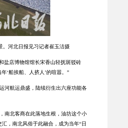
场景。河北日报见习记者崔玉洁摄
和盐店博物馆馆长宋香山轻抚斑驳砖
年‘船挨船、人挤人’的喧嚣。”
运河航运鼎盛，陆续衍生出六座功能各
，南北客商在此落地生根，油坊这个小
交汇，南北风俗于此融合，成为当年“日