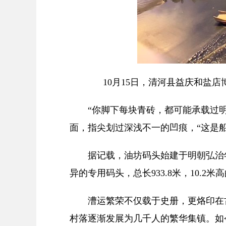
10月15日，清河县益庆和盐
“你脚下每块青砖，都可能承载过明
面，指尖划过深浅不一的凹痕，“这是
据记载，油坊码头始建于明朝弘治年
异的专用码头，总长933.8米，10.2
漕运繁荣不仅载于史册，更烙印在古
村落逐渐发展为几千人的繁华集镇。如