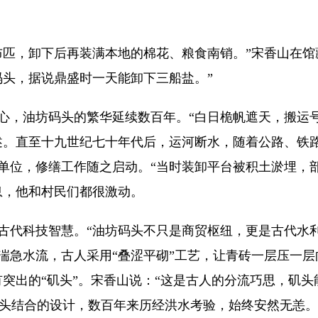
匹，卸下后再装满本地的棉花、粮食南销。”宋香山在馆
码头，据说鼎盛时一天能卸下三船盐。”
，油坊码头的繁华延续数百年。“白日桅帆遮天，搬运号
述。直至十九世纪七十年代后，运河断水，随着公路、铁路
单位，修缮工作随之启动。“当时装卸平台被积土淤埋，
息，他和村民们都很激动。
代科技智慧。“油坊码头不只是商贸枢纽，更是古代水利
湍急水流，古人采用“叠涩平砌”工艺，让青砖一层压一层
有突出的“矶头”。宋香山说：“这是古人的分流巧思，矶
与矶头结合的设计，数百年来历经洪水考验，始终安然无恙。