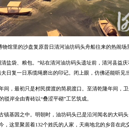
店博物馆里的沙盘复原昔日清河油坊码头舟船往来的热闹
清盐袋、粮包。”站在清河油坊码头遗址前，清河县益庆
船夫日复一日系缆绳磨出的印记。闭上眼，仿佛还能听见当
间，最初只是村民摆渡的简易渡口。至清乾隆年间，卫
米高的驳岸全由青砖以“叠涩平砌”工艺筑成。
镇基因之中。明朝时，油坊码头已是沿河闻名的大码头
今，这里聚居着132个姓氏的人家，天南地北的乡音在此