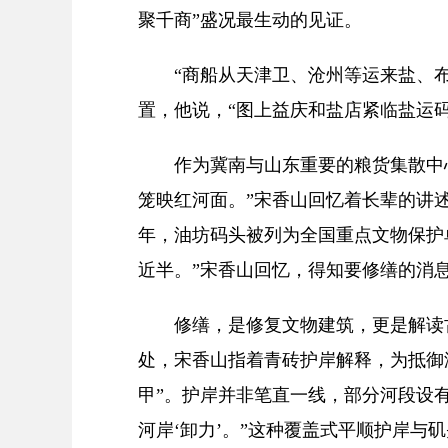
聚千商”盛况最生动的见证。
“商船从天津卫、沧州等运来盐、布
置，他说，“图上益庆和盐店紧临盐运
作为冀南与山东重要的粮货集散中心
笼映红河面。”宋香山回忆着长辈的讲
年，油坊码头被列为全国重点文物保护
近半。”宋香山回忆，得知要修缮的消
修缮，是修复文物建筑，更是解读古
处，宋香山指着青砖护岸解释，为抵御
甲”。护岸并非笔直一线，部分河段设
河岸‘卸力’。”这种覆盖式平顺护岸