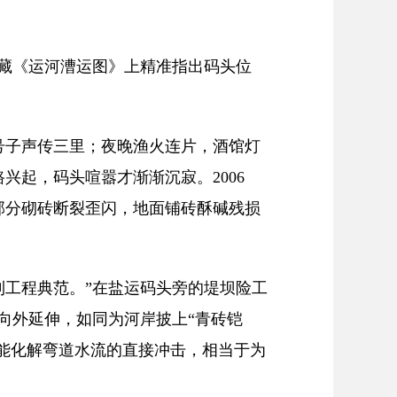
藏《运河漕运图》上精准指出码头位
子声传三里；夜晚渔火连片，酒馆灯
兴起，码头喧嚣才渐渐沉寂。2006
部分砌砖断裂歪闪，地面铺砖酥碱残损
工程典范。”在盐运码头旁的堤坝险工
向外延伸，如同为河岸披上“青砖铠
头能化解弯道水流的直接冲击，相当于为