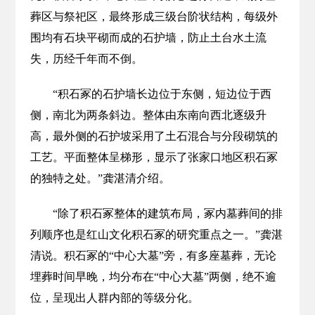
葬区与祭祀区，最终形成三级台阶状结构，每级外
围均有石块平砌而成的石护墙，防止土台水土流
失，历经千年而不倒。
“积石冢的石护墙长边位于东侧，短边位于西
侧，南北为两条斜边。整体由东南向西北逐级升
高，最外侧的石护坡采用了土石混合与分段砌筑的
工艺。平面整体呈梯形，显示了张家口地区积石冢
的独特之处。”龚湛清介绍。
“除了积石冢整体的建筑布局，冢内墓葬间的排
列顺序也是红山文化积石冢的研究重点之一。”龚湛
清说。积石冢的“中心大墓”旁，有多座墓葬，无论
埋葬时间早晚，均分布在“中心大墓”两侧，绝不逾
位，呈现出人群内部的等级分化。