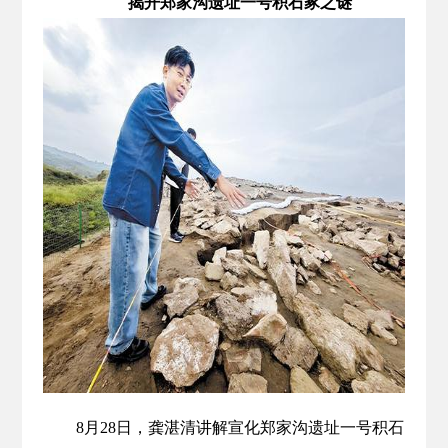
揭开郑家沟遗址一号积石冢之谜
8月28日，龚湛清讲解宣化郑家沟遗址一号积石