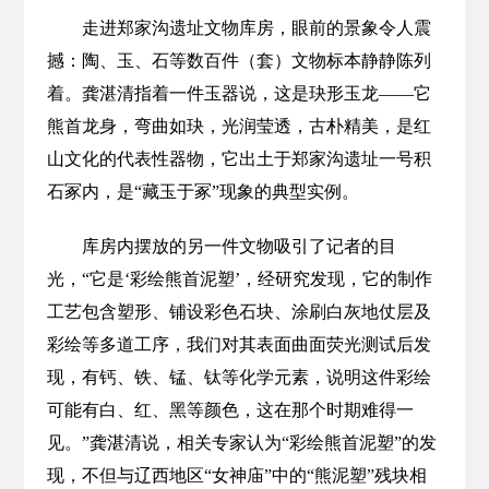
走进郑家沟遗址文物库房，眼前的景象令人震
撼：陶、玉、石等数百件（套）文物标本静静陈列
着。龚湛清指着一件玉器说，这是玦形玉龙——它
熊首龙身，弯曲如玦，光润莹透，古朴精美，是红
山文化的代表性器物，它出土于郑家沟遗址一号积
石冢内，是“藏玉于冢”现象的典型实例。
库房内摆放的另一件文物吸引了记者的目
光，“它是‘彩绘熊首泥塑’，经研究发现，它的制作
工艺包含塑形、铺设彩色石块、涂刷白灰地仗层及
彩绘等多道工序，我们对其表面曲面荧光测试后发
现，有钙、铁、锰、钛等化学元素，说明这件彩绘
可能有白、红、黑等颜色，这在那个时期难得一
见。”龚湛清说，相关专家认为“彩绘熊首泥塑”的发
现，不但与辽西地区“女神庙”中的“熊泥塑”残块相