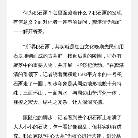
何为积石冢？它里面藏着什么？积石冢的发现
有何意义？面对记者一连串的疑问，龚湛清为我们
一一解开答案。
“所谓积石冢，其实就是红山文化晚期先民们用
石块堆砌而成的古墓群，接近后世的陵园，埋葬有
聚落中的重要人物，并开展一些祭祀活动。”在龚湛
清的引领下，记者绕着面积近1500平方米的一号积
石冢走了一圈，初步印象是其周边地形地貌十分特
殊，三面环山，一面向水，与周边山势浑然一体，
规模之宏大、结构之复杂，让人深深震撼。
跟随他的脚步，记者看到整个积石冢上布满了
大大小小的石块，乍一看好像很乱，但其实颇有讲
究。积石冢以“中心大墓”为核心进行营建，划分墓