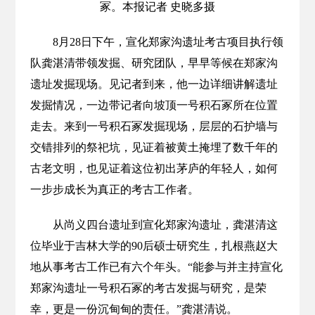
冢。本报记者 史晓多摄
8月28日下午，宣化郑家沟遗址考古项目执行领
队龚湛清带领发掘、研究团队，早早等候在郑家沟
遗址发掘现场。见记者到来，他一边详细讲解遗址
发掘情况，一边带记者向坡顶一号积石冢所在位置
走去。来到一号积石冢发掘现场，层层的石护墙与
交错排列的祭祀坑，见证着被黄土掩埋了数千年的
古老文明，也见证着这位初出茅庐的年轻人，如何
一步步成长为真正的考古工作者。
从尚义四台遗址到宣化郑家沟遗址，龚湛清这
位毕业于吉林大学的90后硕士研究生，扎根燕赵大
地从事考古工作已有六个年头。“能参与并主持宣化
郑家沟遗址一号积石冢的考古发掘与研究，是荣
幸，更是一份沉甸甸的责任。”龚湛清说。