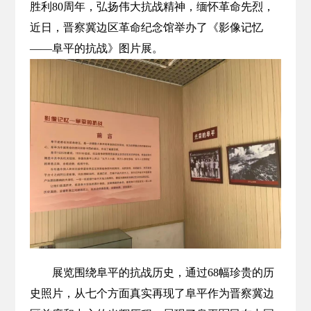
胜利80周年，弘扬伟大抗战精神，缅怀革命先烈，
近日，晋察冀边区革命纪念馆举办了《影像记忆
——阜平的抗战》图片展。
展览围绕阜平的抗战历史，通过68幅珍贵的历
史照片，从七个方面真实再现了阜平作为晋察冀边