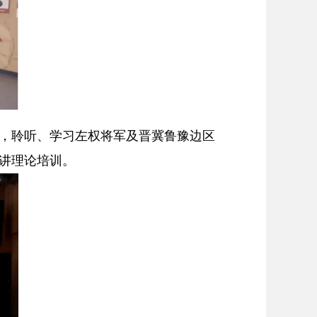
，聆听、学习左权将军及晋冀鲁豫边区
讲理论培训。