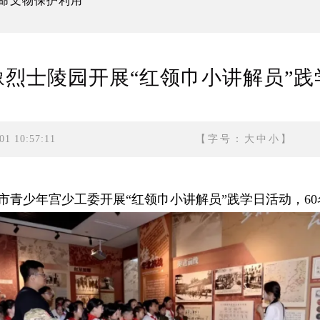
命文物保护利用
豫烈士陵园开展“红领巾小讲解员”践
1 10:57:11
【字号：
大
中
小
】
少年宫少工委开展“红领巾小讲解员”践学日活动，60名