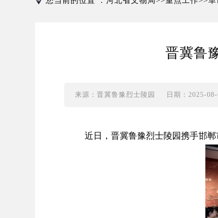
您当前的位置 ：
河北省文物局
重点工作
革
>>
>>
晋冀鲁
来源：晋冀鲁豫烈士陵园
日期：2025-08-0
近日，晋冀鲁豫烈士陵园携手邯郸市青