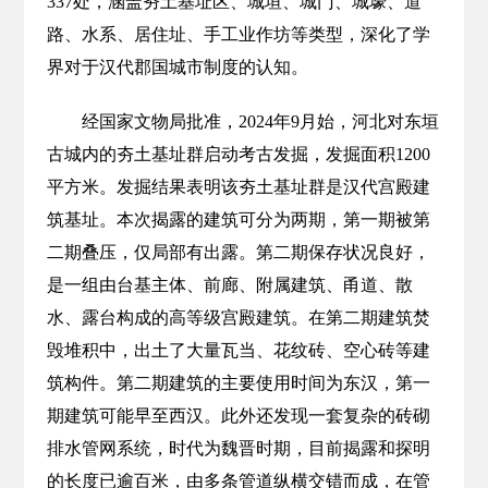
337处，涵盖夯土基址区、城垣、城门、城壕、道
路、水系、居住址、手工业作坊等类型，深化了学
界对于汉代郡国城市制度的认知。
经国家文物局批准，2024年9月始，河北对东垣
古城内的夯土基址群启动考古发掘，发掘面积1200
平方米。发掘结果表明该夯土基址群是汉代宫殿建
筑基址。本次揭露的建筑可分为两期，第一期被第
二期叠压，仅局部有出露。第二期保存状况良好，
是一组由台基主体、前廊、附属建筑、甬道、散
水、露台构成的高等级宫殿建筑。在第二期建筑焚
毁堆积中，出土了大量瓦当、花纹砖、空心砖等建
筑构件。第二期建筑的主要使用时间为东汉，第一
期建筑可能早至西汉。此外还发现一套复杂的砖砌
排水管网系统，时代为魏晋时期，目前揭露和探明
的长度已逾百米，由多条管道纵横交错而成，在管