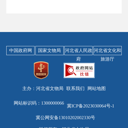
中国政府网
国家文物局
河北省人民政
河北省文化和
府
旅游厅
主办：河北省文物局
联系我们
网站地图
网站标识码：1300000066
冀ICP备2023030064号-1
冀公网安备13010202002330号