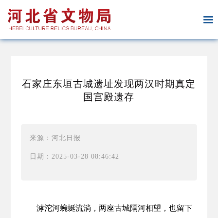
石家庄东垣古城遗址发现两汉时期真定
国宫殿遗存
来源：河北日报
日期：2025-03-28 08:46:42
滹沱河蜿蜒流淌，两座古城隔河相望，也留下