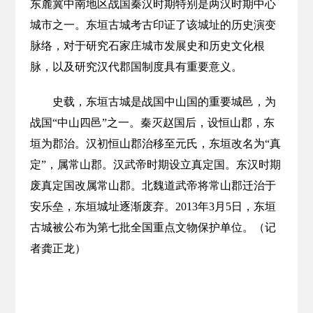
东麓冀中南地区战国秦汉时期特别是两汉时期中心
城市之一。东垣古城考古印证了该城址的历史演变
脉络，对于研究石家庄城市发展史和历史文化根
脉，以及研究汉代郡国制度具有重要意义。
史载，东垣古城是战国中山国的重要城邑，为
战国“中山四邑”之一。秦灭赵国后，设恒山郡，东
垣为郡治。汉初恒山郡治移至元氏，东垣改名为“真
定”，属常山郡。汉武帝时期设立真定国。东汉时期
废真定国改属常山郡。北魏道武帝将常山郡迁治于
安乐垒，东垣城址逐渐废弃。2013年3月5日，东垣
古城被公布为第七批全国重点文物保护单位。（记
者龚正龙）