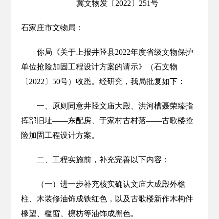
冀文物发〔2022〕251号
石家庄市文物局：
你局《关于上报井陉县2022年度省级文物保护
单位抢险加固工程设计方案的请示》（石文物
〔2022〕50号）收悉。经研究，我局批复如下：
一、原则同意井陉文庙大殿、洪河槽聂荣臻指
挥部旧址——东配房、于家村古村落——古歌楼抢
险加固工程设计方案。
二、工程实施前，补充完善以下内容：
（一）进一步补充核实确认文庙大成殿外檐
柱、木装修油饰成铁红色，以及古歌楼新作木构件
椽望、槛窗、檩枋等油饰成黑色。