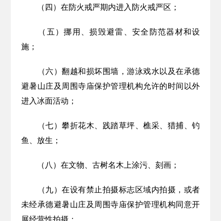
（四）
在防火戒严期内进入防火戒严区；
（五）
挪用、损毁避雷、安全防范器材和设
施；
（六）翻越和损坏
围墙
，游泳
戏水
以及在承德
避暑山庄及周围寺庙保护管理机构允许的时间以外
进入冰面活动；
（七）攀折花木、践踏草坪、樵采、猎捕、钓
鱼、放生；
（八）在文物、古树名木上涂污、刻画；
（九）在设有禁止拍摄标志区域内拍摄，
或者
未经承德避暑山庄及周围寺庙保护管理机构同意开
展经营性拍摄；