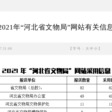
2021年“河北省文物局”网站有关信
:31:00
【字号：
大
中
小
】