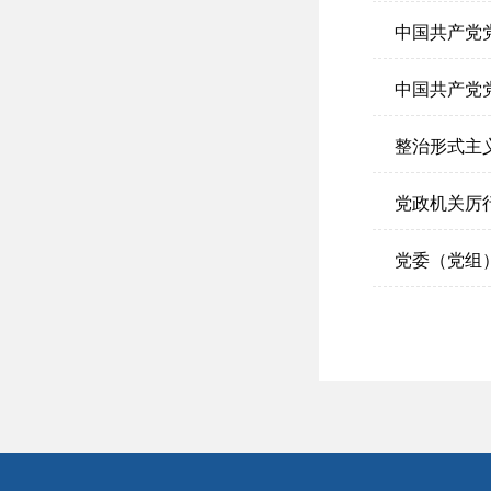
中国共产党
中国共产党
整治形式主
党政机关厉
党委（党组