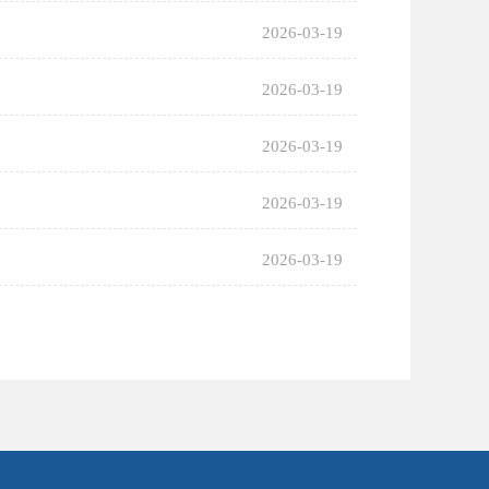
2026-03-19
2026-03-19
2026-03-19
2026-03-19
2026-03-19